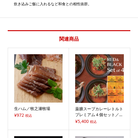
炊き込みご飯に入れるなど和食との相性抜群。
関連商品
生ハム／牧之瀬牧場
薬膳スープカレーレトルト
プレミアム４個セット／薬
¥
972
税込
膳スープカレー8,000,000
¥
5,400
税込