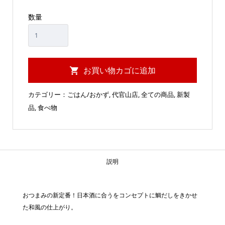
数量
お買い物カゴに追加
カテゴリー：
ごはん/おかず
,
代官山店
,
全ての商品
,
新製
品
,
食べ物
説明
おつまみの新定番！日本酒に合うをコンセプトに鯛だしをきかせ
た和風の仕上がり。