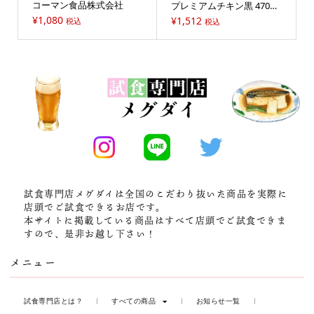
コーマン食品株式会社
プレミアムチキン黒 470g
／薬膳スープカレー8,000,0
¥
1,080
¥
1,512
税込
税込
00
試食専門店メグダイは全国のこだわり抜いた商品を実際に
店頭でご試食できるお店です。
本サイトに掲載している商品はすべて店頭でご試食できま
すので、是非お越し下さい！
メニュー
試食専門店とは？
すべての商品
お知らせ一覧