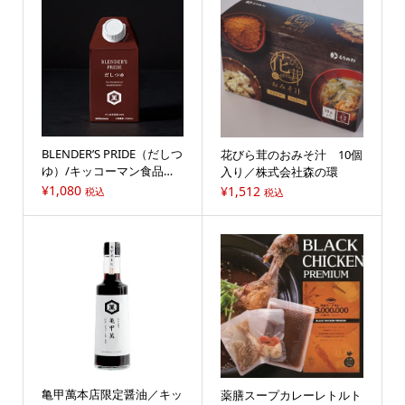
BLENDER’S PRIDE（だしつ
花びら茸のおみそ汁 10個
ゆ）/キッコーマン食品株
入り／株式会社森の環
式会社
¥
1,080
¥
1,512
税込
税込
亀甲萬本店限定醤油／キッ
薬膳スープカレーレトルト