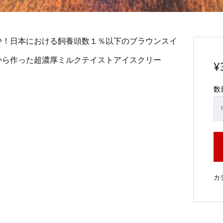
少！日本における飼養頭数１％以下のブラウンスイ
から作った超濃厚ミルクテイストアイスクリー
¥
！
数
カ