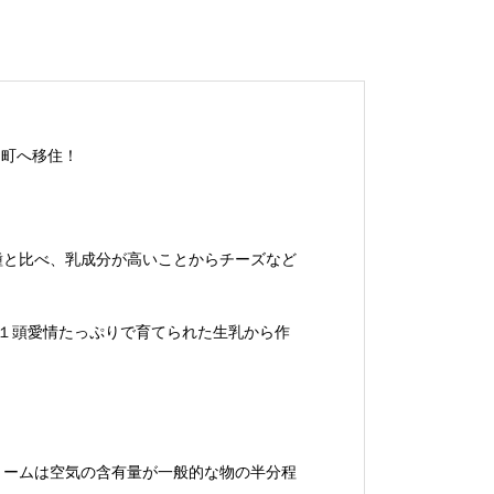
屈町へ移住！
種と比べ、乳成分が高いことからチーズなど
1頭１頭愛情たっぷりで育てられた生乳から作
リームは空気の含有量が一般的な物の半分程