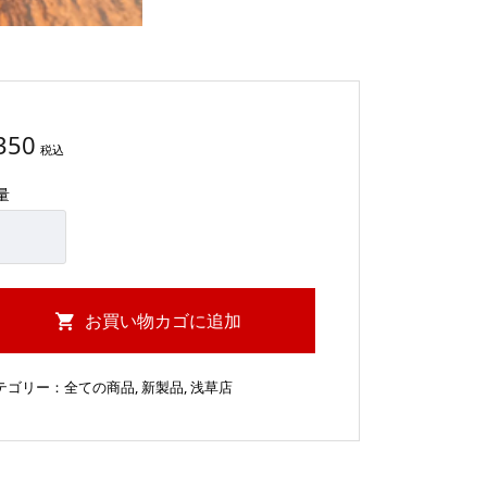
350
税込
量
お買い物カゴに追加
テゴリー：
全ての商品
,
新製品
,
浅草店