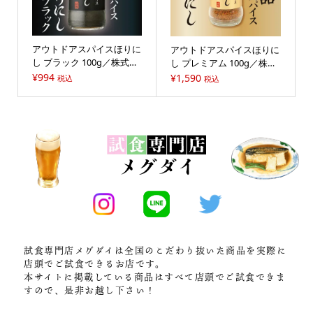
アウトドアスパイスほりに
アウトドアスパイスほりに
し ブラック 100g／株式会
し プレミアム 100g／株式
社ミモナ
会社ミモナ
¥
994
¥
1,590
税込
税込
試食専門店メグダイは全国のこだわり抜いた商品を実際に
店頭でご試食できるお店です。
本サイトに掲載している商品はすべて店頭でご試食できま
すので、是非お越し下さい！