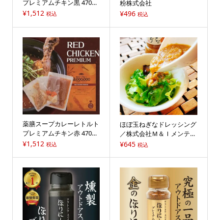
プレミアムチキン黒 470g
粉株式会社
／薬膳スープカレー8,000,
¥
1,512
¥
496
税込
税込
000
薬膳スープカレーレトルト
ほぼ玉ねぎなドレッシング
プレミアムチキン赤 470g
／株式会社Ｍ＆Ｉメンテサ
／薬膳スープカレー8,000,
ービス
¥
1,512
¥
645
税込
税込
000