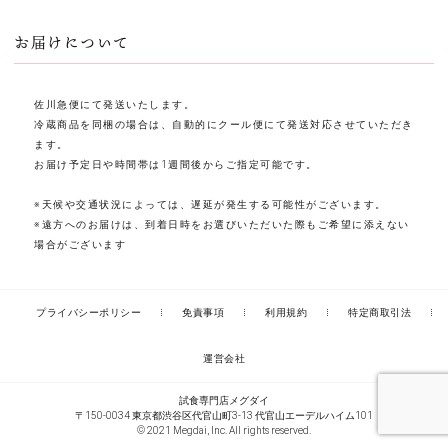
お届けについて
佐川急便にて発送いたします。
冷蔵商品を同梱の場合は、自動的にクール便にて発送対応させていただき
ます。
お届け予定日や時間帯は1週間後からご指定可能です。
※天候や交通状況によっては、遅延が発生する可能性がございます。
※遠方へのお届けは、到着日時をお選びいただいた際もご希望に添えない
場合がございます
プライバシーポリシー
免責事項
利用規約
特定商取引法
運営会社
試食専門店メグダイ
〒150-0034 東京都渋谷区代官山町3-13 代官山エーデルハイム101
© 2021 Megdai, Inc. All rights reserved.