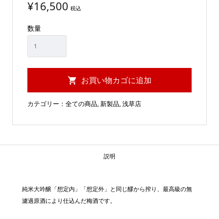
¥
16,500
税込
数量
お買い物カゴに追加
カテゴリー：
全ての商品
,
新製品
,
浅草店
説明
純米大吟醸「想定内」「想定外」と同じ醪から搾り、最高級の無
濾過原酒により仕込んだ梅酒です。