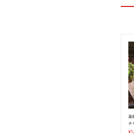
薬
チ
00,
¥
1