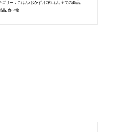
テゴリー：
ごはん/おかず
,
代官山店
,
全ての商品
,
製品
,
食べ物