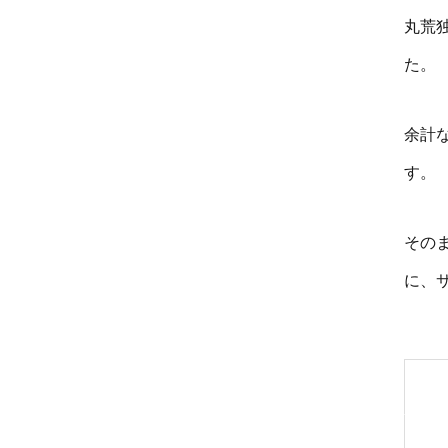
丸荒
た。
余計
す。
その
に、