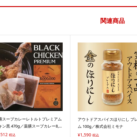
関連商品
膳スープカレーレトルトプレミアム
アウトドアスパイスほりにし プ
キン黒 470g／薬膳スープカレー8,0
ム 100g／株式会社ミモナ
000
,512
¥
1,590
税込
税込