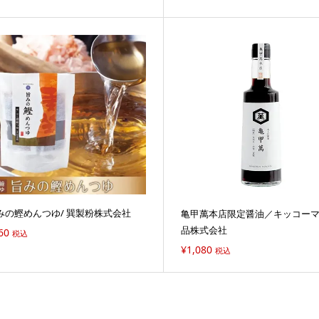
みの鰹めんつゆ/ 巽製粉株式会社
亀甲萬本店限定醤油／キッコー
品株式会社
60
税込
¥
1,080
税込