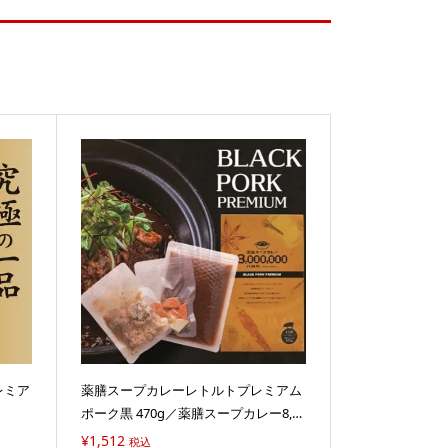
レミア
薬膳スープカレーレトルトプレミアム
ポーク黒 470g／薬膳スープカレー8,00
0,000
¥
1,512
税込